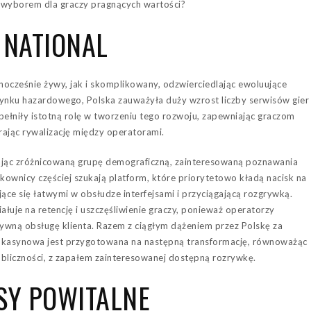
m wyborem dla graczy pragnących wartości?
 NATIONAL
nocześnie żywy, jak i skomplikowany, odzwierciedlając ewoluujące
rynku hazardowego, Polska zauważyła duży wzrost liczby serwisów gier
pełniły istotną rolę w tworzeniu tego rozwoju, zapewniając graczom
ając rywalizację między operatorami.
cając zróżnicowaną grupę demograficzną, zainteresowaną poznawania
kownicy częściej szukają platform, które priorytetowo kładą nacisk na
ące się łatwymi w obsłudze interfejsami i przyciągającą rozgrywką.
łuje na retencję i uszczęśliwienie graczy, ponieważ operatorzy
ywną obsługę klienta. Razem z ciągłym dążeniem przez Polskę za
 kasynowa jest przygotowana na następną transformację, równoważąc
ubliczności, z zapałem zainteresowanej dostępną rozrywkę.
SY POWITALNE