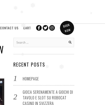
❅
❅
❅
❅
BOOK
CONTACT US
CART
NOW
❅
Search
W
for:
❅
RECENT POSTS
❅
❅
HOMEPAGE
GIOCA SERENAMENTE A GIOCHI DI
TAVOLO E SLOT SU ROBOCAT
CASINO IN SVIZZERA