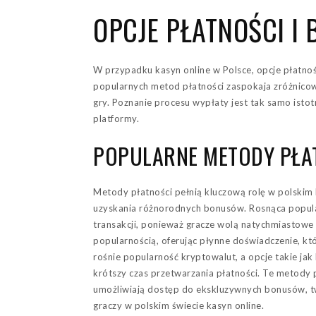
OPCJE PŁATNOŚCI I
W przypadku kasyn online w Polsce, opcje płatnośc
popularnych metod płatności zaspokaja zróżnicow
gry. Poznanie procesu wypłaty jest tak samo isto
platformy.
POPULARNE METODY PŁA
Metody płatności pełnią kluczową rolę w polskim k
uzyskania różnorodnych bonusów. Rosnąca popular
transakcji, ponieważ gracze wolą natychmiastowe wpł
popularnością, oferując płynne doświadczenie, k
rośnie popularność kryptowalut, a opcje takie jak
krótszy czas przetwarzania płatności. Te metody p
umożliwiają dostęp do ekskluzywnych bonusów, t
graczy w polskim świecie kasyn online.