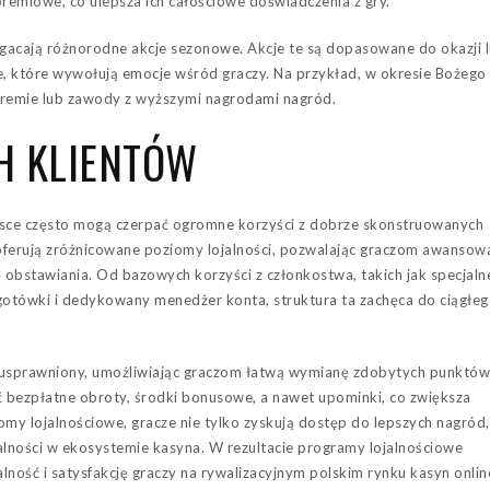
premiowe, co ulepsza ich całościowe doświadczenia z gry.
acają różnorodne akcje sezonowe. Akcje te są dopasowane do okazji 
e, które wywołują emocje wśród graczy. Na przykład, w okresie Bożego
remie lub zawody z wyższymi nagrodami nagród.
H KLIENTÓW
olsce często mogą czerpać ogromne korzyści z dobrze skonstruowanych
ferują zróżnicowane poziomy lojalności, pozwalając graczom awansowa
ę obstawiania. Od bazowych korzyści z członkostwa, takich jak specjaln
gotówki i dedykowany menedżer konta, struktura ta zachęca do ciągłe
zaj usprawniony, umożliwiając graczom łatwą wymianę zdobytych punktów
 bezpłatne obroty, środki bonusowe, a nawet upominki, co zwiększa
my lojalnościowe, gracze nie tylko zyskują dostęp do lepszych nagród,
alności w ekosystemie kasyna. W rezultacie programy lojalnościowe
lność i satysfakcję graczy na rywalizacyjnym polskim rynku kasyn onlin