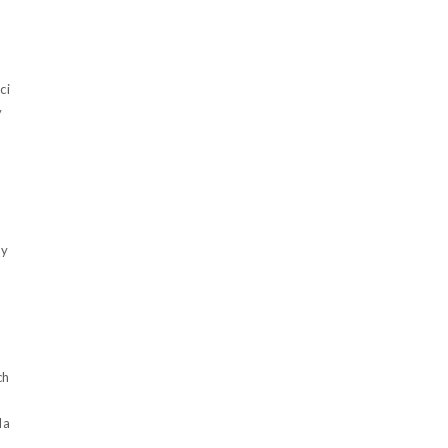
ci
y
dy
ch
da