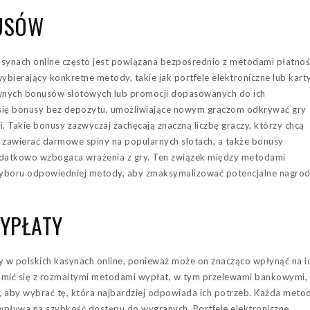
USÓW
ynach online często jest powiązana bezpośrednio z metodami płatnoś
bierający konkretne metody, takie jak portfele elektroniczne lub kart
wnych bonusów slotowych lub promocji dopasowanych do ich
 się bonusy bez depozytu, umożliwiające nowym graczom odkrywać gry
. Takie bonusy zazwyczaj zachęcają znaczną liczbę graczy, którzy chcą
zawierać darmowe spiny na popularnych slotach, a także bonusy
atkowo wzbogaca wrażenia z gry. Ten związek między metodami
wyboru odpowiedniej metody, aby zmaksymalizować potencjalne nagro
WYPŁATY
zy w polskich kasynach online, ponieważ może on znacząco wpłynąć na i
jomić się z rozmaitymi metodami wypłat, w tym przelewami bankowymi,
, aby wybrać tę, która najbardziej odpowiada ich potrzeb. Każda meto
o wpływa na szybkość dostępu do wygranych. Portfele elektroniczne