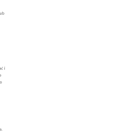
lub
ć i
e
go
e.